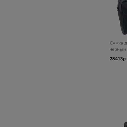
Сумка 
черный
28413р.