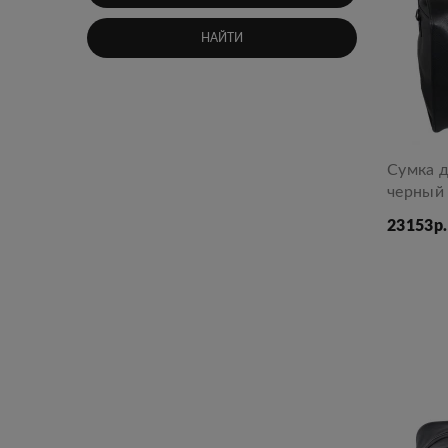
1
570x100x440
3
Оранжевый
1
580x65x470
НАЙТИ
3
Светло-серый
1
600x250x320
3
Темно-синий
1
605x80x470
2
Бежевый
2
Оливковый
Сумка 
2
Пудра
черный
1
Бирюзовый
23153р.
1
Бордо
1
Голубой
1
Желтый
1
Мятный
1
Розовый
1
Светло-розовый
1
Темно-коричневый
1
Тиффани