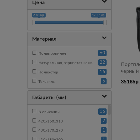
Цена
2 016р.
49 140р.
Материал
60
Полипропилен
22
Натуральная, зернистая кожа
Портпле
черный
16
Полиэстер
6
35186р.
Текстиль
Габариты (мм)
16
В описании
2
420x150x310
1
430х170х290
1
430х180х300