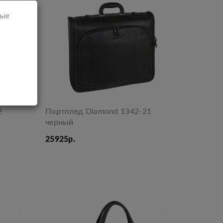
мые
2
Портплед Diamond 1342-21
черный
25925р.