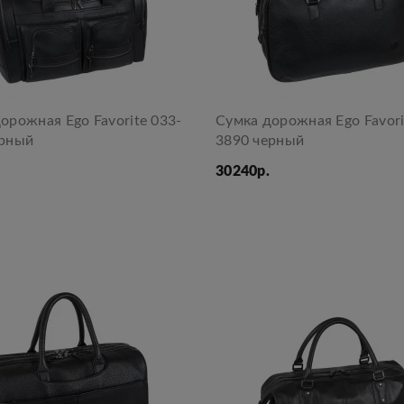
орожная Ego Favorite 033-
Сумка дорожная Ego Favori
ерный
3890 черный
30240р.