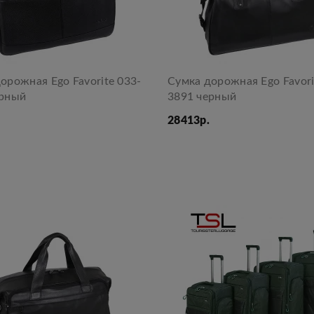
орожная Ego Favorite 033-
Сумка дорожная Ego Favori
ерный
3891 черный
28413р.