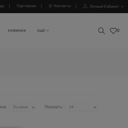
ды
Партнерам
Контакты
Личный Кабинет
0
НОВИНКИ
ЕЩЁ
вка:
Показать: