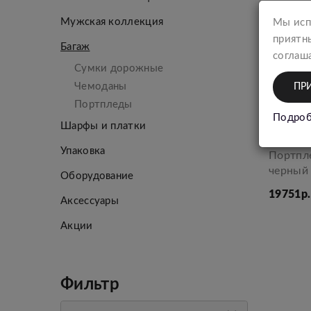
Мужская коллекция
Мы исп
приятн
Багаж
соглаша
Сумки дорожные
Чемоданы
ПР
Портпледы
Подроб
Шарфы и платки
Упаковка
Портпл
черный
Оборудование
19751р.
Аксессуары
Акции
Фильтр