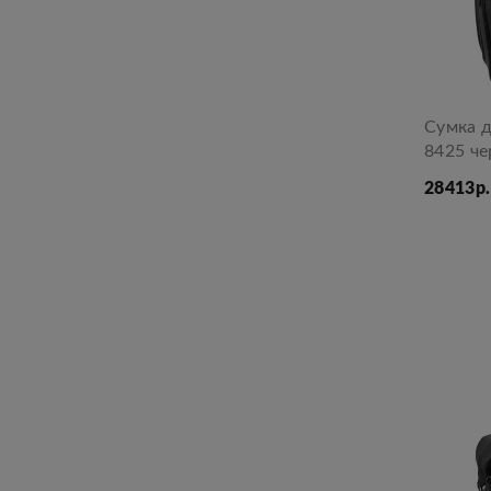
Сумка д
8425 ч
28413р.