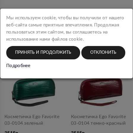
Мы используем cookie, чтобы вы получили от нашего
веб-сайта самые приятные впечатления. Продолжая
СРАВНЕНИЕ ТОВАРОВ (0)
пользоваться этим сайтом, вы соглашаетесь на
Сортировка:
Показать:
использование нами файлов cookie.
ПРИНЯТЬ И ПРОДОЛЖИТЬ
ОТКЛОНИТЬ
Подробнее
Косметичка Ego Favorite
Косметичка Ego Favorite
03-0104 зеленый
03-0104 темно-красный