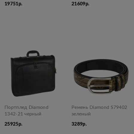
19751р.
21609р.
Портплед Diamond
Ремень Diamond S79402
1342-21 черный
зеленый
25925р.
3289р.