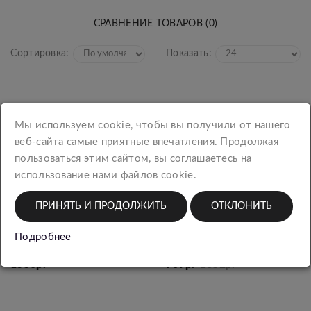
СРАВНЕНИЕ ТОВАРОВ (0)
Сортировка:
Показать:
Мы используем cookie, чтобы вы получили от нашего
веб-сайта самые приятные впечатления. Продолжая
пользоваться этим сайтом, вы соглашаетесь на
использование нами файлов cookie.
ПРИНЯТЬ И ПРОДОЛЖИТЬ
ОТКЛОНИТЬ
Визитница Diamond 03-
Визитница Diamond 11-
Подробнее
9501 черный
1034 красный
1550р.
767р.
1852р.