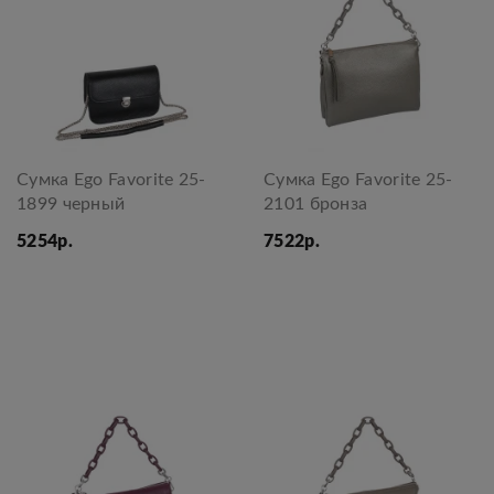
Сумка Ego Favorite 25-
Сумка Ego Favorite 25-
1899 черный
2101 бронза
5254р.
7522р.