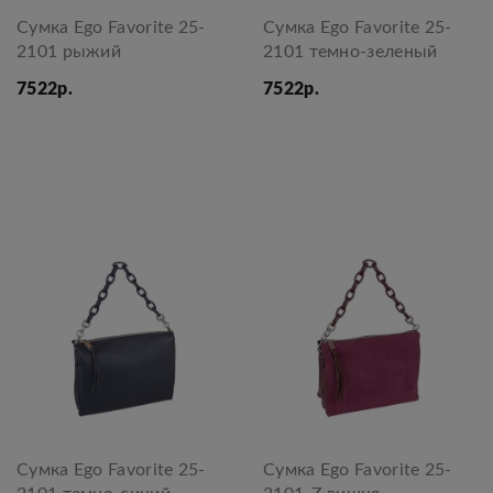
Сумка Ego Favorite 25-
Сумка Ego Favorite 25-
2101 рыжий
2101 темно-зеленый
7522р.
7522р.
Сумка Ego Favorite 25-
Сумка Ego Favorite 25-