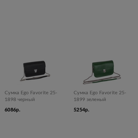
Сумка Ego Favorite 25-
Сумка Ego Favorite 25-
1898 черный
1899 зеленый
6086р.
5254р.