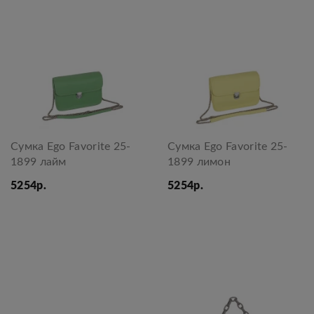
Сумка Ego Favorite 25-
Сумка Ego Favorite 25-
1899 лайм
1899 лимон
5254р.
5254р.