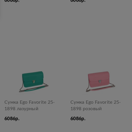
6086р.
6086р.
Сумка Ego Favorite 25-
Сумка Ego Favorite 25-
1898 лазурный
1898 розовый
6086р.
6086р.