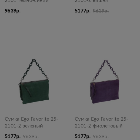
2101 темно-синий
2101-Z вишня
9639р.
5177р.
9639р.
Сумка Ego Favorite 25-
Сумка Ego Favorite 25-
2101-Z зеленый
2101-Z фиолетовый
5177р.
9639р.
5177р.
9639р.