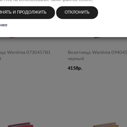
ИНЯТЬ И ПРОДОЛЖИТЬ
ОТКЛОНИТЬ
нее
ица Wanlima 0730457B1
Визитница Wanlima 09404
й
черный
4158р.