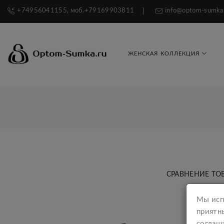
+74956041155, моб.+79169903811
info@optom-sumka
ЖЕНСКАЯ КОЛЛЕКЦИЯ
СРАВНЕНИЕ ТОВ
Мы исп
приятн
соглаша