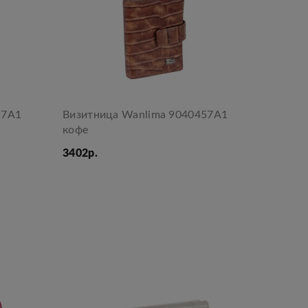
57A1
Визитница Wanlima 9040457A1
кофе
3402р.