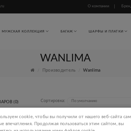
.ru
О компании
Брен
МУЖСКАЯ КОЛЛЕКЦИЯ
БАГАЖ
ШАРФЫ И ПЛАТКИ
WANLIMA
Производитель
Wanlima
Сортировка:
АРОВ (0)
ользуем cookie, чтобы вы получили от нашего веб-сайта са
ые впечатления. Продолжая пользоваться этим сайтом, вы
етесь на использование нами файлов cookie.