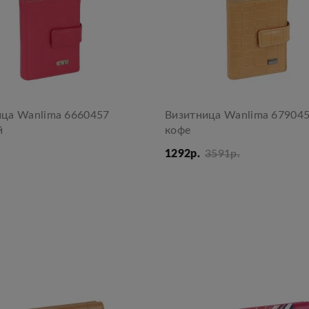
ица Wanlima 6660457
Визитница Wanlima 67904
й
кофе
1292р.
3591р.