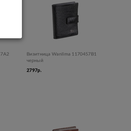
57A2
Визитница Wanlima 1170457B1
черный
2797р.