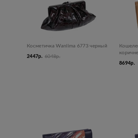
Косметичка Wanlima 6773 черный
Кошеле
коричн
2447р.
6048р.
8694р.