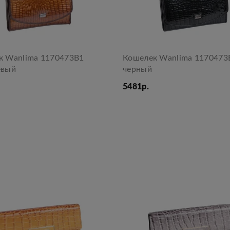
к Wanlima 1170473B1
Кошелек Wanlima 1170473
евый
черный
5481р.