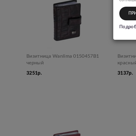
ПР
Подроб
Визитница Wanlima 0150457В1
Визитн
черный
красны
3251р.
3137р.