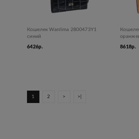
Кошелек Wanlima 2800473Y1
Кошеле
синий
оранже
6426р.
8618р.
1
2
>
>|