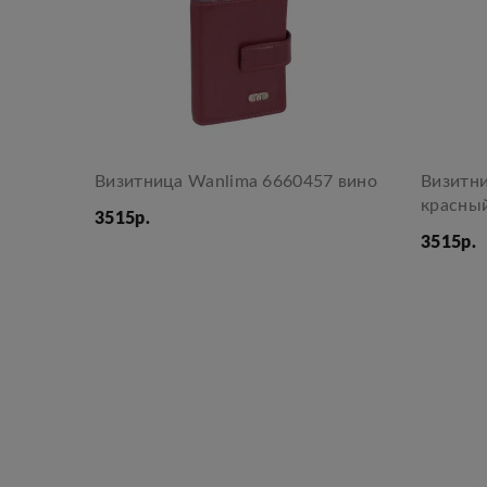
Визитница Wanlima 6660457 вино
Визитн
красны
3515р.
3515р.