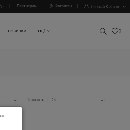
ды
Партнерам
Контакты
Личный Кабинет
0
НОВИНКИ
ЕЩЁ
Показать:
мые