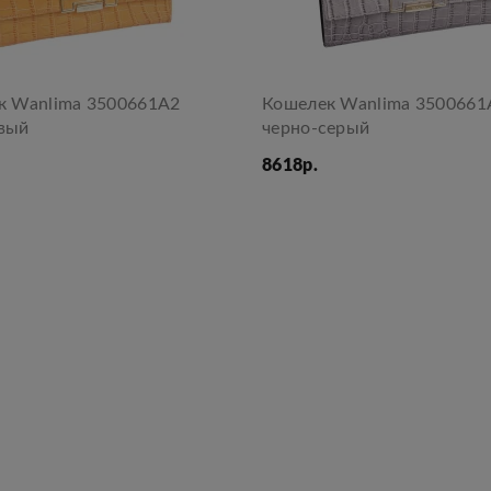
к Wanlima 3500661А2
Кошелек Wanlima 3500661
вый
черно-серый
8618р.