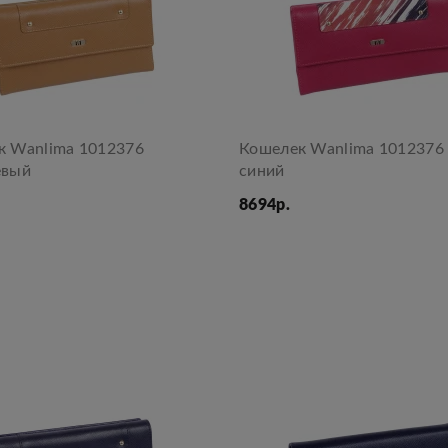
к Wanlima 1012376
Кошелек Wanlima 1012376 
евый
синий
8694р.