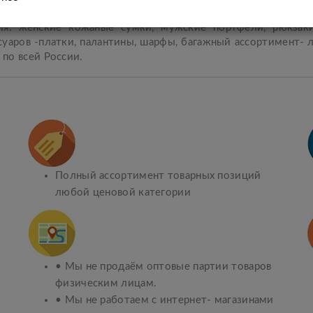
ция: женские кожаные сумки, мужские портфели, рюкзаки
ссуаров -платки, палантины, шарфы, багажный ассортимент-
по всей России.
Полный ассортимент товарных позиций
любой ценовой категории
• Мы не продаём оптовые партии товаров
физическим лицам.
• Мы не работаем с интернет- магазинами