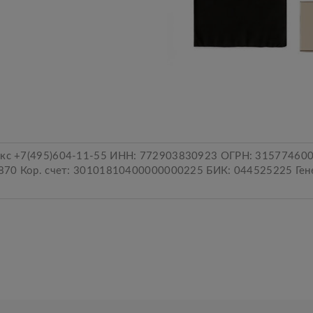
кс +7(495)604-11-55 ИНН: 772903830923 ОГРН: 31577460
870 Кор. счет: 30101810400000000225 БИК: 044525225 Ге