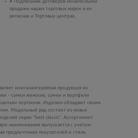
• Подписание договоров монопольной
продажи наших торговых марок в их
регионах и Торговых центрах.
авляет кожгалантерейная продукция из
ожи - сумки женские, сумки и портфели
ошельки портмоне. Изделия обладают своим
ем. Модельный ряд состоит из новых
делей серии ''best classic". Ассортимент
дое наименование выпускается с учетом
ая предпочтения покупателей и стиль