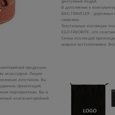
диктуемый модой.
В дополнение к кожгаланте
BAG TRAVELER - дорожные с
саквояжи.
Текстильные коллекции пла
EGO FAVORITE- это сочетани
Смена коллекций происходит
новыми поступлениями. Вся
алантерейной продукции.
ву аксессуаров. Лицом
ирменным логотипом. Вы
удников, презентаций,
нным мероприятиям. Вы и
венный кожгалантерейный