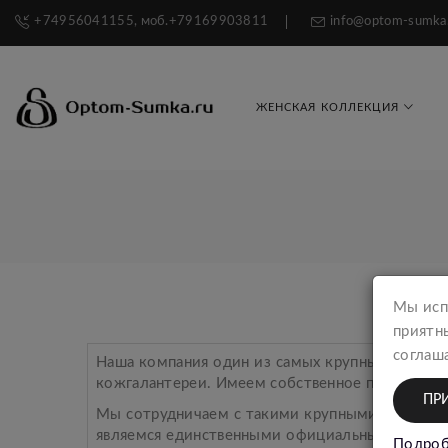
+74956041155, моб.+79169903811
info@optom-sumka
ЖЕНСКАЯ КОЛЛЕКЦИЯ
Мы исп
приятн
соглаша
Наша компания один из самых крупных поставщ
кожгалантереи. Имеем собственное производст
ПР
Мы сотрудничаем с такими крупными розничны
являемся единственными официальными предст
Подроб