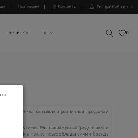
ды
Партнерам
Контакты
Личный Кабинет
0
НОВИНКИ
ЕЩЁ
мые
ешно занимаемся оптовой и розничной продажей
многими другими. Мы напрямую сотрудничаем и
Saint Jack а также правообладателями бренда