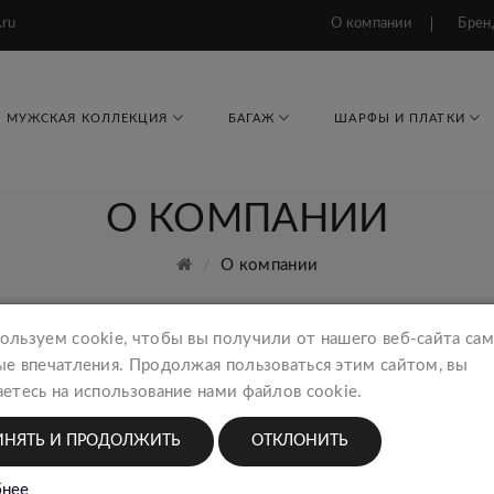
.ru
О компании
Брен
МУЖСКАЯ КОЛЛЕКЦИЯ
БАГАЖ
ШАРФЫ И ПЛАТКИ
О КОМПАНИИ
О компании
ользуем cookie, чтобы вы получили от нашего веб-сайта са
ые впечатления. Продолжая пользоваться этим сайтом, вы
етесь на использование нами файлов cookie.
иков на рынке аксессуаров в России. Более 19 лет мы усп
во- фабрика по производству мужских сумок и кошельков.
ИНЯТЬ И ПРОДОЛЖИТЬ
ОТКЛОНИТЬ
ми сетями как Саквояж, МР. СУМКИН, Мир Аксессуаров и 
авителями в России таких брендов как WANLIMA, DIAMOND, 
нее