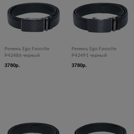
Ремень Ego Favorite
Ремень Ego Favorite
Р42486 черный
Р42491 черный
3780р.
3780р.