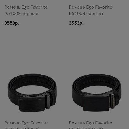
Ремень Ego Favorite
Ремень Ego Favorite
Р51003 черный
Р51004 черный
3553р.
3553р.
Ремень Ego Favorite
Ремень Ego Favorite