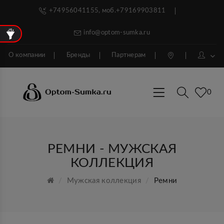
+74956041155, моб.+79169903811
info@optom-sumka.ru
О компании
Бренды
Партнерам
0
РЕМНИ - МУЖСКАЯ
КОЛЛЕКЦИЯ
Мужская коллекция
Ремни