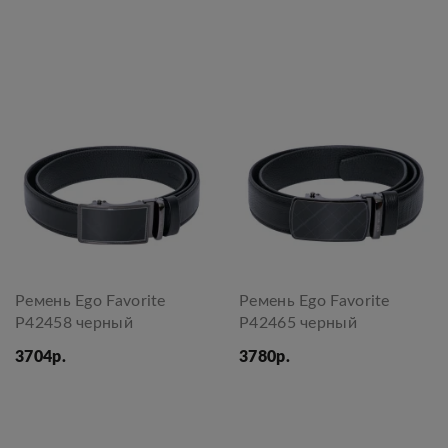
Ремень Ego Favorite
Ремень Ego Favorite
Р42458 черный
Р42465 черный
3704р.
3780р.