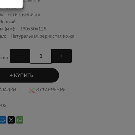
одитель:
Diamond
:
1302-03
е:
Есть в наличии
Черный
ы (мм):
190x50x125
ал:
Натуральная, зернистая кожа
ство
КУПИТЬ
КЛАДКИ
В СРАВНЕНИЕ
-03