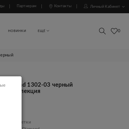
ды
Партнерам
Контакты
Личный Кабинет
0
НОВИНКИ
ЕЩЁ
черный
 Diamond 1302-03 черный
мые
ая коллекция
р.
ара:
Барсетки