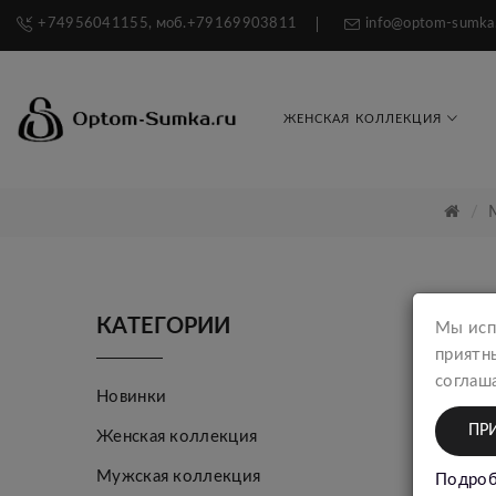
+74956041155, моб.+79169903811
info@optom-sumka
ЖЕНСКАЯ КОЛЛЕКЦИЯ
КАТЕГОРИИ
Мы исп
приятн
соглаша
Новинки
ПР
Женская коллекция
Мужская коллекция
Подроб