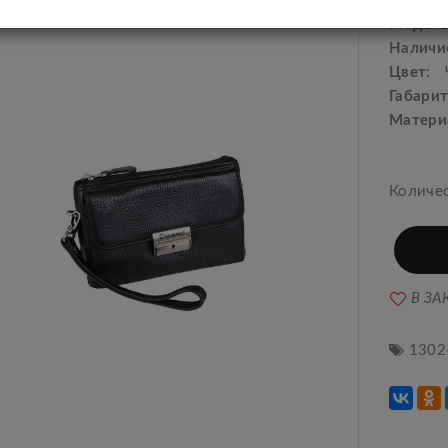
Произв
Модель
Наличи
Цвет:
Габарит
Матери
Количе
В ЗА
1302