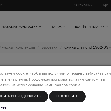
.ru
О компании
Брен
МУЖСКАЯ КОЛЛЕКЦИЯ
БАГАЖ
ШАРФЫ И ПЛАТКИ
Мужская коллекция
Барсетки
Сумка Diamond 1302-03 
Сумка
ользуем cookie, чтобы вы получили от нашего веб-сайта са
Мужск
ые впечатления. Продолжая пользоваться этим сайтом, вы
етесь на использование нами файлов cookie.
8505
ИНЯТЬ И ПРОДОЛЖИТЬ
ОТКЛОНИТЬ
Тип тов
нее