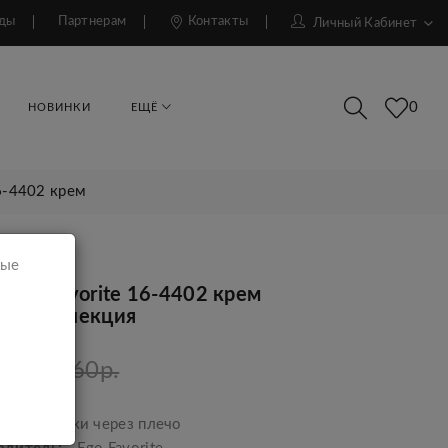
ды
Партнерам
Контакты
Личный Кабинет
0
НОВИНКИ
ЕЩЁ
6-4402 крем
мые
 Ego Favorite 16-4402 крем
ая коллекция
р.
10660р.
ара:
Сумки через плечо