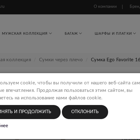
.ru
О компании
Брен
МУЖСКАЯ КОЛЛЕКЦИЯ
БАГАЖ
ШАРФЫ И ПЛАТКИ
ая коллекция
Сумки через плечо
Сумка Ego Favorite 1
ользуем cookie, чтобы вы получили от нашего веб-сайта са
ые впечатления. Продолжая пользоваться этим сайтом, вы
Сумка
етесь на использование нами файлов cookie.
Женск
ИНЯТЬ И ПРОДОЛЖИТЬ
ОТКЛОНИТЬ
6426
нее
Тип тов