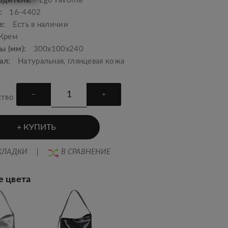
одитель:
Ego Favorite
:
16-4402
е:
Есть в наличии
Крем
ы (мм):
300x100x240
ал:
Натуральная, глянцевая кожа
ство
КУПИТЬ
КЛАДКИ
В СРАВНЕНИЕ
е цвета