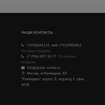
НАШИ КОНТАКТЫ
+74956041155, моб.+79169903811
-
Оптовые продажи
+7 (916) 007-33-77
- Розничные
продажи
info@optom-sumka.ru
Москва, м.Румянцево, БП
"Румянцево", корпус Б, подъезд 5, офис
603Б