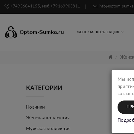
+74956041155, моб.+79169903811
info@optom-sumka
ЖЕНСКАЯ КОЛЛЕКЦИЯ
Женск
Мы исп
приятн
КАТЕГОРИИ
соглаша
Новинки
ПР
Женская коллекция
Подроб
Мужская коллекция