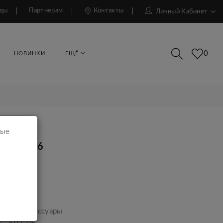
ды
Партнерам
Контакты
Личный Кабинет
0
НОВИНКИ
ЕЩЁ
мые
к Б02-06
суары
р.
ара:
Аксессуары