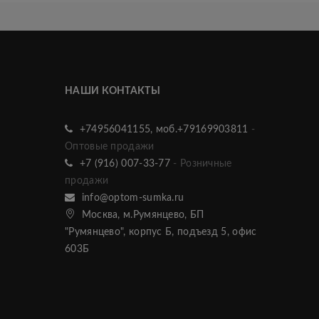
НАШИ КОНТАКТЫ
+74956041155, моб.+79169903811
-
Оптовые продажи
+7 (916) 007-33-77
- Розничные
продажи
info@optom-sumka.ru
Москва, м.Румянцево, БП
"Румянцево", корпус Б, подъезд 5, офис
603Б