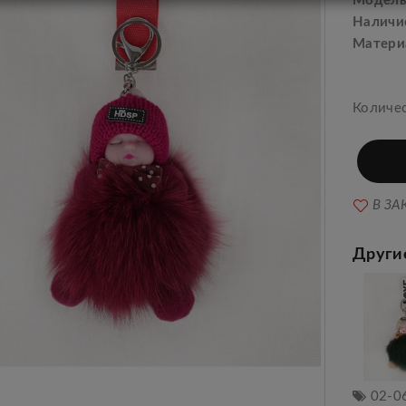
Модель
Наличи
Матери
Количе
В ЗА
Други
02-0