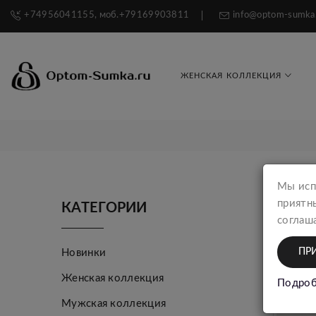
+74956041155, моб.+79169903811
info@optom-sumka
ЖЕНСКАЯ КОЛЛЕКЦИЯ
Мы исп
приятн
КАТЕГОРИИ
соглаша
ПР
Новинки
Женская коллекция
Подроб
Мужская коллекция