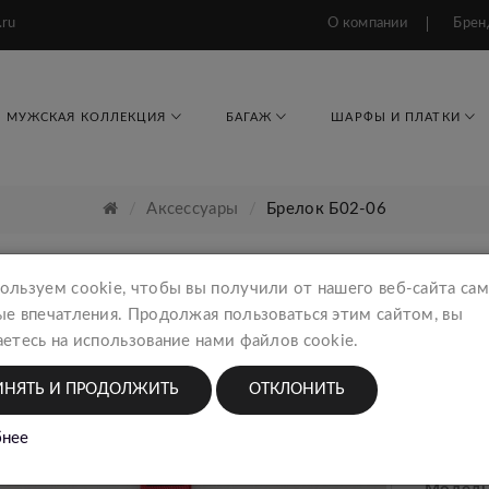
.ru
О компании
Брен
МУЖСКАЯ КОЛЛЕКЦИЯ
БАГАЖ
ШАРФЫ И ПЛАТКИ
Аксессуары
Брелок Б02-06
ользуем cookie, чтобы вы получили от нашего веб-сайта са
ые впечатления. Продолжая пользоваться этим сайтом, вы
Брело
етесь на использование нами файлов cookie.
Аксес
ИНЯТЬ И ПРОДОЛЖИТЬ
ОТКЛОНИТЬ
1247
нее
Тип тов