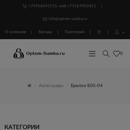
+74956041155, моб.+79169903811
info@optom-sumka.ru
О компании
Бренды
Партнерам
0
Аксессуары
Брелок Б05-04
КАТЕГОРИИ