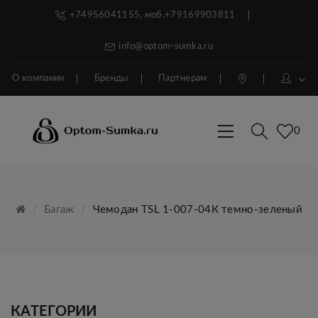
+74956041155, моб.+79169903811
info@optom-sumka.ru
О компании
Бренды
Партнерам
0
Багаж
Чемодан TSL 1-007-04К темно-зеленый
КАТЕГОРИИ