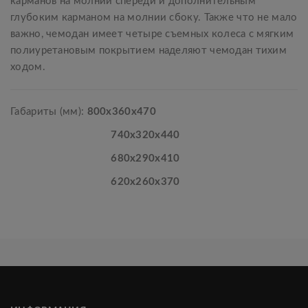
карманов на молнии спереди и дополнительным
глубоким карманом на молнии сбоку. Также что не мало
важно, чемодан имеет четыре съемных колеса с мягким
полиуретановым покрытием наделяют чемодан тихим
ходом.
Габариты (мм):
800х360х470
740х320х440
680х290х410
620х260х370