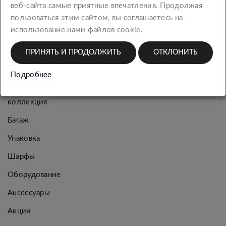
веб-сайта самые приятные впечатления. Продолжая
КАТЕГОРИИ
пользоваться этим сайтом, вы соглашаетесь на
использование нами файлов cookie.
Новинки
ПРИНЯТЬ И ПРОДОЛЖИТЬ
ОТКЛОНИТЬ
Женская
коллекция
Подробнее
Мужская
коллекция
Багаж
Упаковка
Шарфы
Оборудование
Аксессуары
Акции