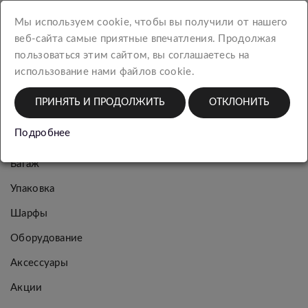
КАТЕГОРИИ
Мы используем cookie, чтобы вы получили от нашего
веб-сайта самые приятные впечатления. Продолжая
Новинки
пользоваться этим сайтом, вы соглашаетесь на
использование нами файлов cookie.
Женская
коллекция
ПРИНЯТЬ И ПРОДОЛЖИТЬ
ОТКЛОНИТЬ
Мужская
Подробнее
коллекция
Багаж
Упаковка
Шарфы
Оборудование
Аксессуары
Акции