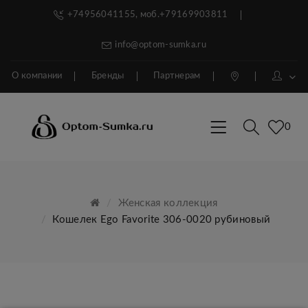
+74956041155, моб.+79169903811
info@optom-sumka.ru
О компании
Бренды
Партнерам
0
Женская коллекция
Кошелек Ego Favorite 306-0020 рубиновый