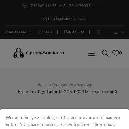
+74956041155, моб.+79169903811
info@optom-sumka.ru
О компании
Бренды
Партнерам
0
Женская коллекция
Кошелек Ego Favorite 306-0021М темно-синий
Мы используем cookie, чтобы вы получили от нашего
веб-сайта самые приятные впечатления. Продолжая