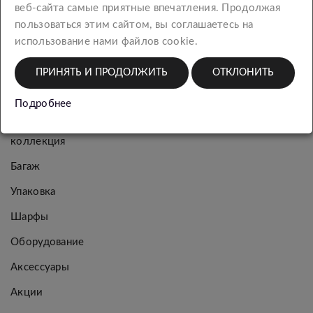
веб-сайта самые приятные впечатления. Продолжая
КАТЕГОРИИ
пользоваться этим сайтом, вы соглашаетесь на
использование нами файлов cookie.
Новинки
ПРИНЯТЬ И ПРОДОЛЖИТЬ
ОТКЛОНИТЬ
Женская
коллекция
Подробнее
Мужская
коллекция
Багаж
Упаковка
Шарфы
Оборудование
Аксессуары
Акции