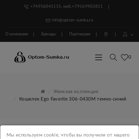
+74956041155, моб.+79169903811
info@optom-sumka.ru
О компании
Бренды
Партнерам
0
Женская коллекция
Кошелек Ego Favorite 306-0430М темно-синий
Мы используем cookie, чтобы вы получили от нашего