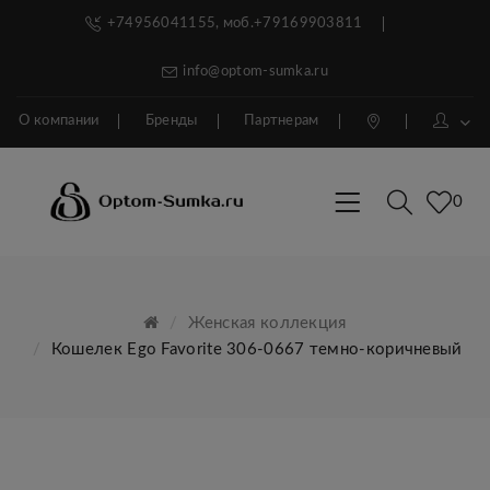
+74956041155, моб.+79169903811
info@optom-sumka.ru
О компании
Бренды
Партнерам
0
Женская коллекция
Кошелек Ego Favorite 306-0667 темно-коричневый