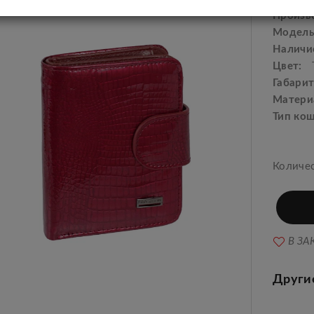
Произв
Модель
Наличи
Цвет:
Габарит
Матери
Тип ко
Количе
В ЗА
Други