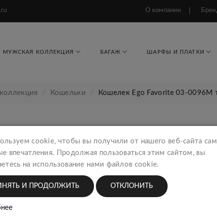
.ru
О компании
Брен
МУЖСКАЯ КОЛЛЕКЦИЯ
БАГАЖ
ШАРФЫ И ПЛАТКИ
 коллекция
Кошельки
Кошелек Ego Favorite 03-0096М
ользуем cookie, чтобы вы получили от нашего веб-сайта са
Кошел
красн
ые впечатления. Продолжая пользоваться этим сайтом, вы
Женск
етесь на использование нами файлов cookie.
ИНЯТЬ И ПРОДОЛЖИТЬ
ОТКЛОНИТЬ
3364
нее
Тип тов