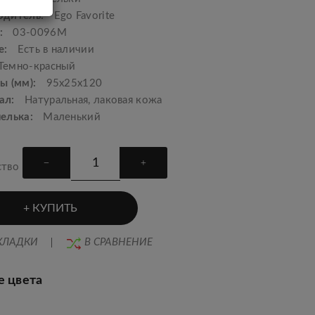
одитель:
Ego Favorite
:
03-0096М
е:
Есть в наличии
Темно-красный
ы (мм):
95x25x120
ал:
Натуральная, лаковая кожа
шелька:
Маленький
ство
КУПИТЬ
КЛАДКИ
В СРАВНЕНИЕ
е цвета