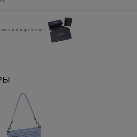
ни.
ирменной коробочке -
РЫ