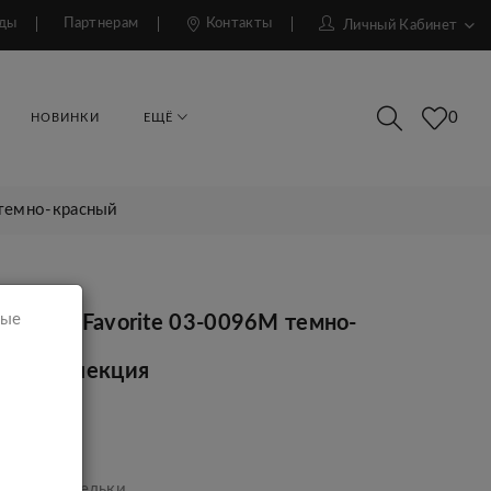
ды
Партнерам
Контакты
Личный Кабинет
0
НОВИНКИ
ЕЩЁ
 темно-красный
мые
ек Ego Favorite 03-0096М темно-
ый
ая коллекция
р.
ара:
Кошельки