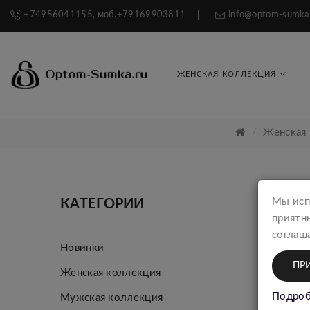
+74956041155, моб.+79169903811
info@optom-sumka
ЖЕНСКАЯ КОЛЛЕКЦИЯ
Женская
Мы исп
КАТЕГОРИИ
приятн
соглаша
Новинки
ПР
Женская коллекция
Подроб
Мужская коллекция