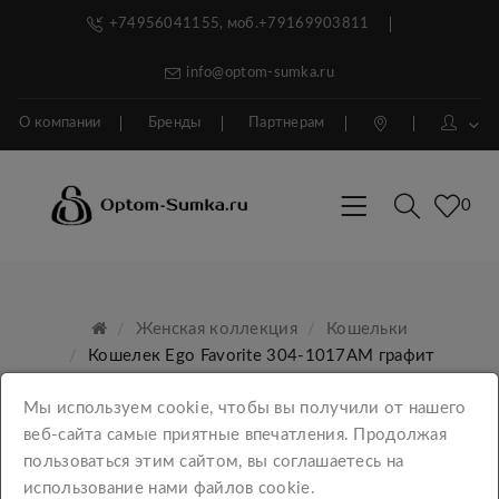
+74956041155, моб.+79169903811
info@optom-sumka.ru
О компании
Бренды
Партнерам
0
Женская коллекция
Кошельки
Кошелек Ego Favorite 304-1017АМ графит
Мы используем cookie, чтобы вы получили от нашего
веб-сайта самые приятные впечатления. Продолжая
пользоваться этим сайтом, вы соглашаетесь на
использование нами файлов cookie.