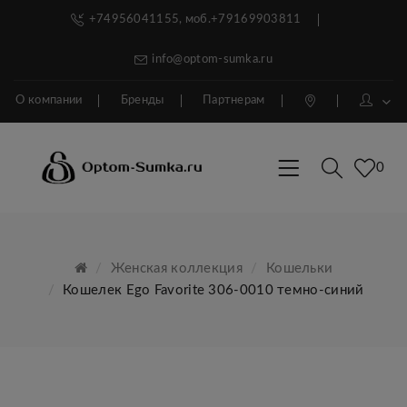
+74956041155, моб.+79169903811
info@optom-sumka.ru
О компании
Бренды
Партнерам
0
Женская коллекция
Кошельки
Кошелек Ego Favorite 306-0010 темно-синий