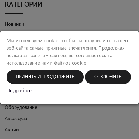
КАТЕГОРИИ
Новинки
Женская
Мы используем cookie, чтобы вы получили от нашего
коллекция
веб-сайта самые приятные впечатления. Продолжая
Мужская
пользоваться этим сайтом, вы соглашаетесь на
коллекция
использование нами файлов cookie.
Багаж
ПРИНЯТЬ И ПРОДОЛЖИТЬ
ОТКЛОНИТЬ
Упаковка
Подробнее
Шарфы
Оборудование
Аксессуары
Акции