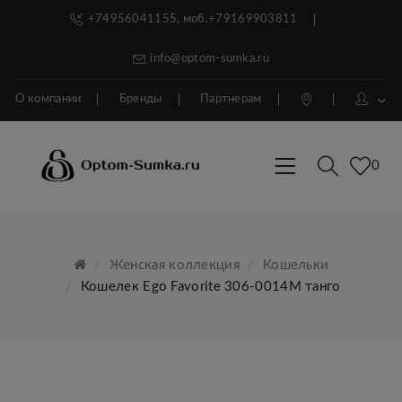
+74956041155, моб.+79169903811
info@optom-sumka.ru
О компании
Бренды
Партнерам
0
Женская коллекция
Кошельки
Кошелек Ego Favorite 306-0014М танго