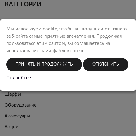
КАТЕГОРИИ
Новинки
Мы используем cookie, чтобы вы получили от нашего
Женская
веб-сайта самые приятные впечатления. Продолжая
коллекция
пользоваться этим сайтом, вы соглашаетесь на
использование нами файлов cookie.
Мужская
коллекция
ПРИНЯТЬ И ПРОДОЛЖИТЬ
ОТКЛОНИТЬ
Багаж
Подробнее
Упаковка
Шарфы
Оборудование
Аксессуары
Акции