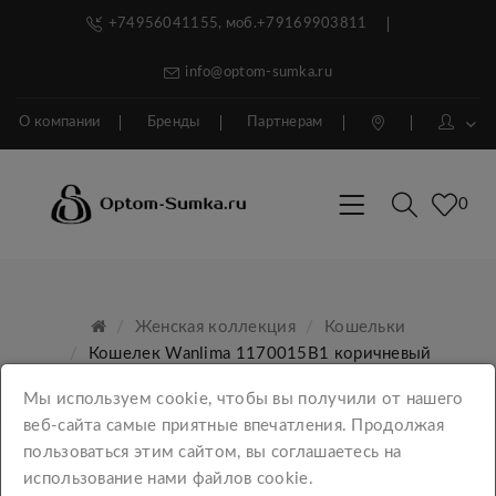
+74956041155, моб.+79169903811
info@optom-sumka.ru
О компании
Бренды
Партнерам
0
Женская коллекция
Кошельки
Кошелек Wanlima 1170015B1 коричневый
Мы используем cookie, чтобы вы получили от нашего
веб-сайта самые приятные впечатления. Продолжая
пользоваться этим сайтом, вы соглашаетесь на
использование нами файлов cookie.