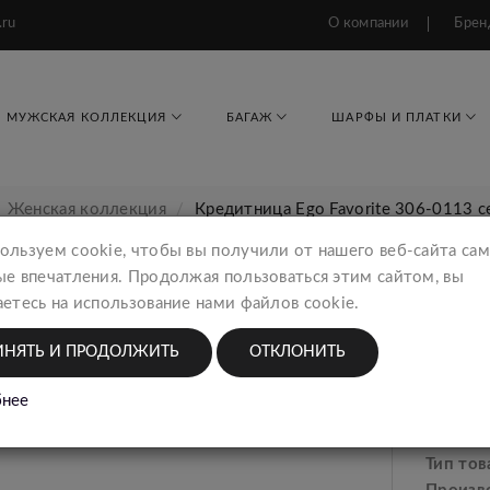
.ru
О компании
Брен
МУЖСКАЯ КОЛЛЕКЦИЯ
БАГАЖ
ШАРФЫ И ПЛАТКИ
Женская коллекция
Кредитница Ego Favorite 306-0113 
ользуем cookie, чтобы вы получили от нашего веб-сайта са
ые впечатления. Продолжая пользоваться этим сайтом, вы
етесь на использование нами файлов cookie.
Креди
Женск
ИНЯТЬ И ПРОДОЛЖИТЬ
ОТКЛОНИТЬ
2117
нее
Тип тов