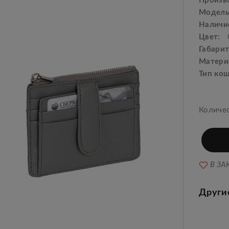
Произв
Модель
Наличи
Цвет:
Габарит
Матери
Тип ко
Количе
В ЗА
Други