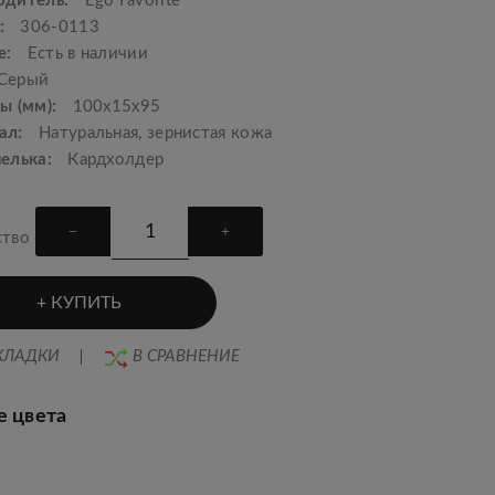
одитель:
Ego Favorite
:
306-0113
е:
Есть в наличии
Серый
ы (мм):
100х15х95
ал:
Натуральная, зернистая кожа
шелька:
Кардхолдер
ство
КУПИТЬ
КЛАДКИ
В СРАВНЕНИЕ
е цвета