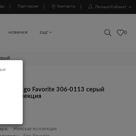
ды
Партнерам
Контакты
Личный Кабинет
0
НОВИНКИ
ЕЩЁ
серый
мые
тница Ego Favorite 306-0113 серый
ая коллекция
р.
ара:
Женская коллекция