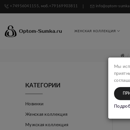
+74956041155, моб.+79169903811
info@optom-sumka
ЖЕНСКАЯ КОЛЛЕКЦИЯ
Мы исп
приятн
соглаша
КАТЕГОРИИ
ПР
Новинки
Подроб
Женская коллекция
Мужская коллекция