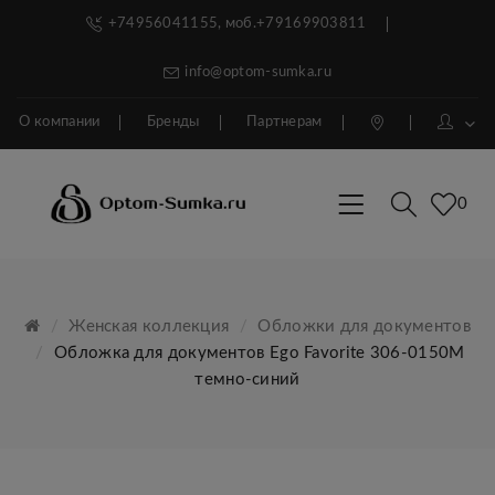
+74956041155, моб.+79169903811
info@optom-sumka.ru
О компании
Бренды
Партнерам
0
Женская коллекция
Обложки для документов
Обложка для документов Ego Favorite 306-0150М
темно-синий