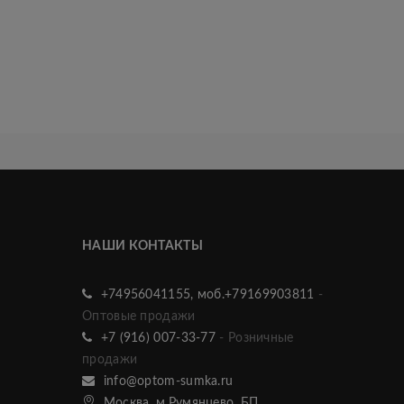
НАШИ КОНТАКТЫ
+74956041155, моб.+79169903811
-
Оптовые продажи
+7 (916) 007-33-77
- Розничные
продажи
info@optom-sumka.ru
Москва, м.Румянцево, БП