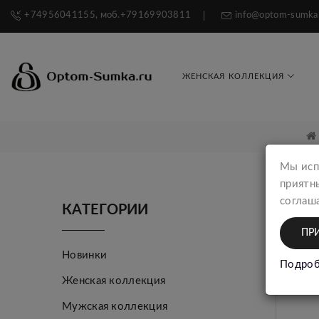
+74956041155, моб.+79169903811
info@optom-sumka
ЖЕНСКАЯ КОЛЛЕКЦИЯ
Мы исп
приятн
соглаша
КАТЕГОРИИ
ПР
Новинки
Подроб
Женская коллекция
Мужская коллекция