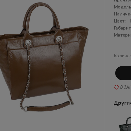
Произв
Модель
Наличи
Цвет:
Габарит
Матери
Количе
В ЗА
Други