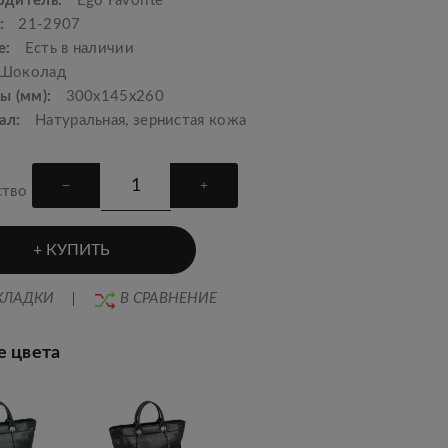
одитель:
Ego Favorite
:
21-2907
е:
Есть в наличии
Шоколад
ы (мм):
300х145х260
ал:
Натуральная, зернистая кожа
ство
КУПИТЬ
КЛАДКИ
В СРАВНЕНИЕ
е цвета