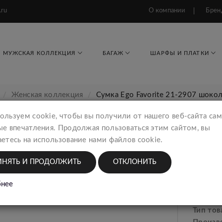
.ru
О компании
Брен
МУЖСКАЯ КОЛЛЕКЦИЯ
БАГАЖ
ШАРФЫ И ПЛАТКИ
Женская коллекция
Сумка Ego Favorite 21-2907 шоко
ользуем cookie, чтобы вы получили от нашего веб-сайта са
ые впечатления. Продолжая пользоваться этим сайтом, вы
етесь на использование нами файлов cookie.
Сумка
Женск
ИНЯТЬ И ПРОДОЛЖИТЬ
ОТКЛОНИТЬ
6943
нее
Тип тов