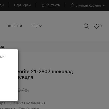
ды
Партнерам
Контакты
Личный Кабинет
0
НОВИНКИ
ЕЩЁ
лад
мые
 Ego Favorite 21-2907 шоколад
ая коллекция
р.
11907р.
ара:
Женская коллекция