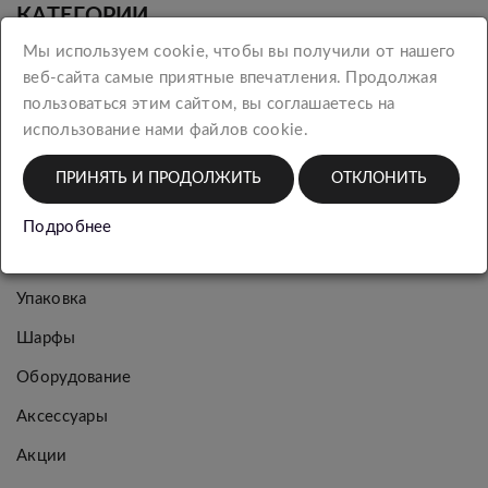
КАТЕГОРИИ
Мы используем cookie, чтобы вы получили от нашего
веб-сайта самые приятные впечатления. Продолжая
Новинки
пользоваться этим сайтом, вы соглашаетесь на
Женская
использование нами файлов cookie.
коллекция
ПРИНЯТЬ И ПРОДОЛЖИТЬ
ОТКЛОНИТЬ
Мужская
коллекция
Подробнее
Багаж
Упаковка
Шарфы
Оборудование
Аксессуары
Акции