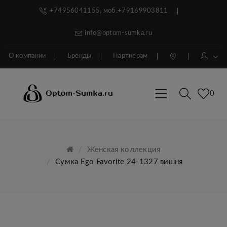
+74956041155, моб.+79169903811
info@optom-sumka.ru
О компании
Бренды
Партнерам
0
Женская коллекция
Сумка Ego Favorite 24-1327 вишня