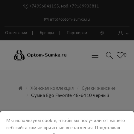
+74956041155, моб.+79169903811
info@optom-sumka.ru
О компании
Бренды
Партнерам
0
Женская коллекция
Сумки женские
Сумка Ego Favorite 48-6410 черный
Мы используем cookie, чтобы вы получили от нашего
веб-сайта самые приятные впечатления. Продолжая