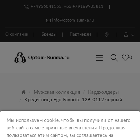
+74956041155, моб.+79169903811
info@optom-sumka.ru
О компании
Бренды
Партнерам
0
Мужская коллекция
Кардхолдеры
Кредитница Ego Favorite 129-0112 черный
Мы используем cookie, чтобы вы получили от нашего
веб-сайта самые приятные впечатления. Продолжая
пользоваться этим сайтом, вы соглашаетесь на