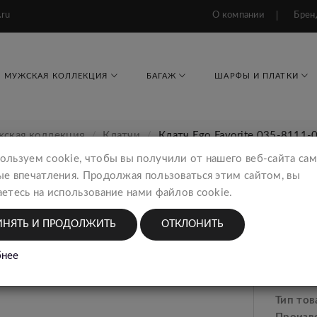
.ru
О компании
Брен
МУЖСКАЯ КОЛЛЕКЦИЯ
БАГАЖ
ШАРФЫ И ПЛАТКИ
ская коллекция
Клатчи
Клатч Ego Favorite 035-8111-
ользуем cookie, чтобы вы получили от нашего веб-сайта са
ые впечатления. Продолжая пользоваться этим сайтом, вы
етесь на использование нами файлов cookie.
Клатч
Мужск
ИНЯТЬ И ПРОДОЛЖИТЬ
ОТКЛОНИТЬ
нее
7409
Тип тов