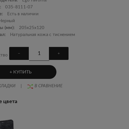
одитель:
Ego Favorite
:
035-8111-07
е:
Есть в наличии
Черный
ы (мм):
205х25х120
ал:
Натуральная кожа с тиснением
ство
КУПИТЬ
КЛАДКИ
В СРАВНЕНИЕ
е цвета