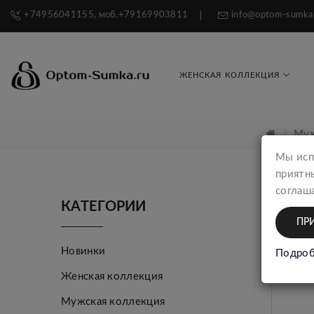
+74956041155, моб.+79169903811
info@optom-sumka
ЖЕНСКАЯ КОЛЛЕКЦИЯ
Муж
Мы исп
приятн
соглаша
КАТЕГОРИИ
ПР
Новинки
Подроб
Женская коллекция
Мужская коллекция