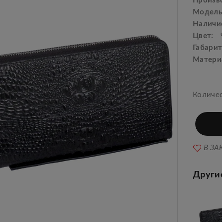
Произв
Модель
Наличи
Цвет:
Габарит
Матери
Количе
В ЗА
Други