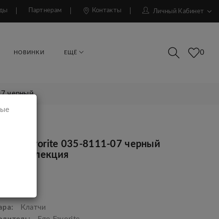
ды
Партнерам
Контакты
Личный Кабинет
0
НОВИНКИ
ЕЩЁ
07 черный
мые
 Ego Favorite 035-8111-07 черный
ая коллекция
р.
ара:
Клатчи