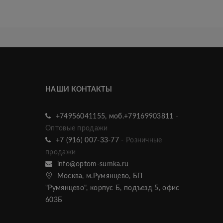
НАШИ КОНТАКТЫ
+74956041155, моб.+79169903811
-
Оптовые продажи
+7 (916) 007-33-77
- Розничные
продажи
info@optom-sumka.ru
Москва, м.Румянцево, БП
"Румянцево", корпус Б, подъезд 5, офис
603Б