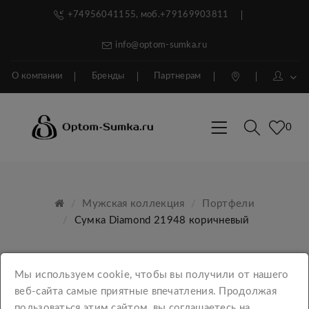
+74956041155, моб.+79169903811
info@optom-sumka.ru
О компании
Бренды
Партнерам
0
Мужская коллекция
Портфели
Сумка Diamond 21948 коричневый
Мы используем cookie, чтобы вы получили от нашего
веб-сайта самые приятные впечатления. Продолжая
пользоваться этим сайтом, вы соглашаетесь на