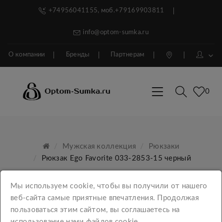
+74956041155, моб.+79169903811
info@optom-sumka.ru
О компании
Бренды
Партнерам
0
Мужская коллекция
Рюкзаки
Рюкзак Ego Favorite 033-2853-15 черный
Мы используем cookie, чтобы вы получили от нашего
веб-сайта самые приятные впечатления. Продолжая
пользоваться этим сайтом, вы соглашаетесь на
использование нами файлов cookie.