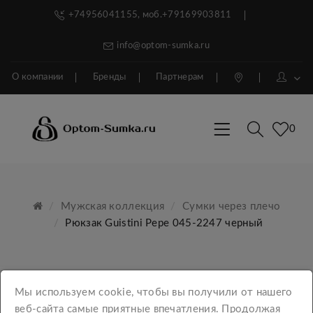
+74956041155, моб.+79169903811
info@optom-sumka.ru
О компании
Бренды
Партнерам
0
Мужская коллекция
Сумки через плечо
Рюкзак Guistini Pepe 045-2247 черный
Мы используем cookie, чтобы вы получили от нашего
веб-сайта самые приятные впечатления. Продолжая