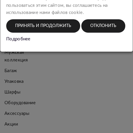
КАТЕГОРИИ
пользоваться этим сайтом, вы соглашаетесь на
использование нами файлов cookie.
Новинки
ПРИНЯТЬ И ПРОДОЛЖИТЬ
ОТКЛОНИТЬ
Женская
Подробнее
коллекция
Мужская
коллекция
Багаж
Упаковка
Шарфы
Оборудование
Аксессуары
Акции