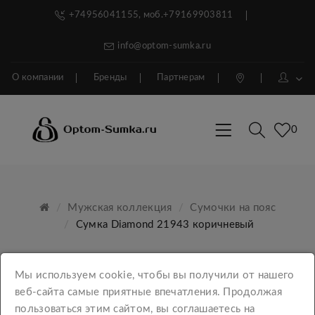
+74956041155, моб.+79169903811
info@optom-sumka.ru
О компании
Бренды
Партнерам
0
Мужская коллекция
Сумочки на пояс
Сумка Diamond 21943 коричневый
Мы используем cookie, чтобы вы получили от нашего
веб-сайта самые приятные впечатления. Продолжая
пользоваться этим сайтом, вы соглашаетесь на