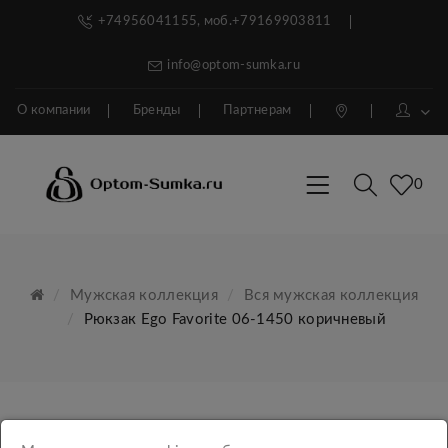
+74956041155, моб.+79169903811
info@optom-sumka.ru
О компании
Бренды
Партнерам
0
Мужская коллекция
Вся мужская коллекция
Рюкзак Ego Favorite 06-1450 коричневый