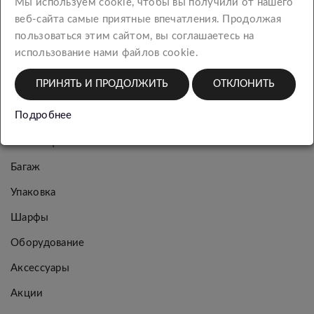
Мы используем cookie, чтобы вы получили от нашего
КАТЕГОРИИ
веб-сайта самые приятные впечатления. Продолжая
пользоваться этим сайтом, вы соглашаетесь на
использование нами файлов cookie.
Новинки
Женская
ПРИНЯТЬ И ПРОДОЛЖИТЬ
ОТКЛОНИТЬ
коллекция
Подробнее
Мужская
коллекция
Багаж
Упаковка
Шарфы
Оборудование
Аксессуары
Акции