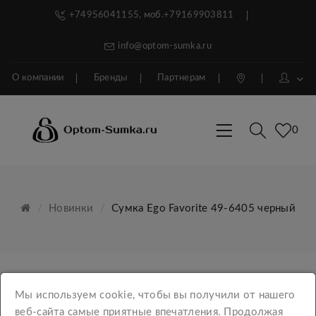
+74956041155, моб.+79169903811
info@optom-sumka.ru
О компании
Бренды
Партнерам
0
Новинки
Сумка Ego Favorite 49-6405 черный
Мы используем cookie, чтобы вы получили от нашего
КАТЕГОРИИ
веб-сайта самые приятные впечатления. Продолжая