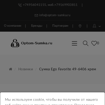
+74956041155, моб.+79169903811
info@optom-sumka.ru
О компании
Бренды
Партнерам
0
Новинки
Сумка Ego Favorite 49-6406 крем
Мы используем cookie, чтобы вы получили от нашего
КАТЕГОРИИ