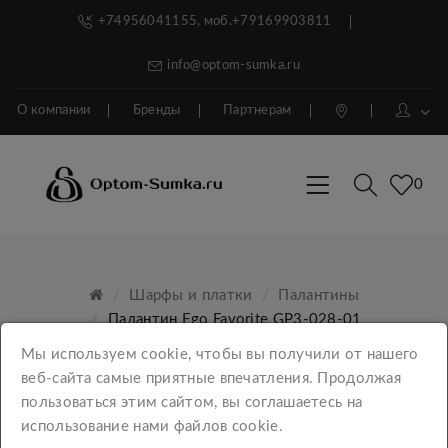
+74956041155, моб.+79169903811
info@optom-sumka.ru
О компании
Бренды
Партнерам
0
Шарфы и платки
Палантины
Палантин Ego Favorite GP3-028-01
Мы используем cookie, чтобы вы получили от нашего
веб-сайта самые приятные впечатления. Продолжая
пользоваться этим сайтом, вы соглашаетесь на
использование нами файлов cookie.