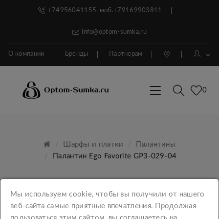
+74956041155, моб.+79169903811
info@optom-sumka.ru
О компании
Бренды
Партнерам
0
Шарфы и платки
Палантины
Палантин Ego Favorite GP3-029-04
Мы используем cookie, чтобы вы получили от нашего
веб-сайта самые приятные впечатления. Продолжая
пользоваться этим сайтом, вы соглашаетесь на