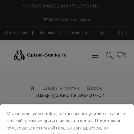
+74956041155, моб.+79169903811
info@optom-sumka.ru
О компании
Бренды
Партнерам
0
Шарфы и платки
Шарфы
Шарф Ego Favorite GP3-007-02
Мы используем cookie, чтобы вы получили от нашего
веб-сайта самые приятные впечатления. Продолжая
пользоваться этим сайтом, вы соглашаетесь на