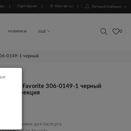
ды
Партнерам
Контакты
Личный Кабинет
0
НОВИНКИ
ЕЩЁ
306-0149-1 черный
мые
ка Ego Favorite 306-0149-1 черный
ая коллекция
р.
ара:
Обложки для паспорта