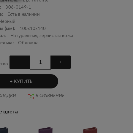
одитель:
Ego Favorite
:
306-0149-1
е:
Есть в наличии
Черный
ы (мм):
100х10х140
ал:
Натуральная, зернистая кожа
шелька:
Обложка
ство
КУПИТЬ
КЛАДКИ
В СРАВНЕНИЕ
е цвета