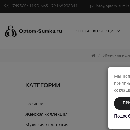
+74956041155, моб.+79169903811
info@optom-sumka
ЖЕНСКАЯ КОЛЛЕКЦИЯ
Женская ко
Мы исп
приятн
КАТЕГОРИИ
соглаша
ПР
Новинки
Женская коллекция
Подроб
Мужская коллекция