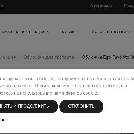
.ru
О компании
Брен
МУЖСКАЯ КОЛЛЕКЦИЯ
БАГАЖ
ШАРФЫ И ПЛАТКИ
ллекция
Обложки для паспорта
Обложка Ego Favorite 
ользуем cookie, чтобы вы получили от нашего веб-сайта са
ые впечатления. Продолжая пользоваться этим сайтом, вы
Облож
етесь на использование нами файлов cookie.
Женск
ИНЯТЬ И ПРОДОЛЖИТЬ
ОТКЛОНИТЬ
2117
нее
Тип тов