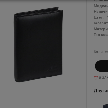
Произв
Модель
Наличи
Цвет:
Габарит
Матери
Тип ко
Количе
В ЗА
Други