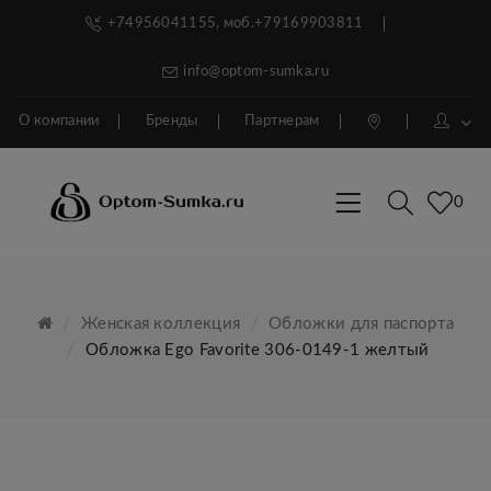
+74956041155, моб.+79169903811
info@optom-sumka.ru
О компании
Бренды
Партнерам
0
Женская коллекция
Обложки для паспорта
Обложка Ego Favorite 306-0149-1 желтый